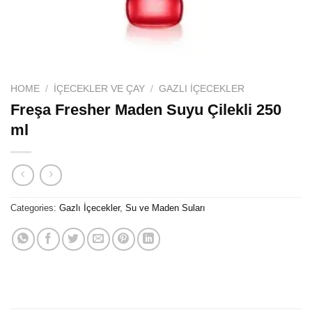
HOME
/
İÇECEKLER VE ÇAY
/
GAZLI İÇECEKLER
Freşa Fresher Maden Suyu Çilekli 250
ml
Categories:
Gazlı İçecekler
,
Su ve Maden Suları