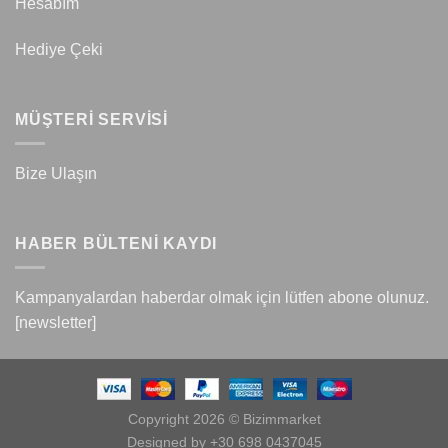
Hesabım
Hediye Çeki
MÜŞTERİ SERVİSİ
Bize Ulaşın
HABER BÜLTENİ KAYDI
Kampanyalardan haberdar olmak için lütfen abone olunuz.
[newsletter]
Copyright 2026 © Bizimmarket
Designed by +30 698 0437045