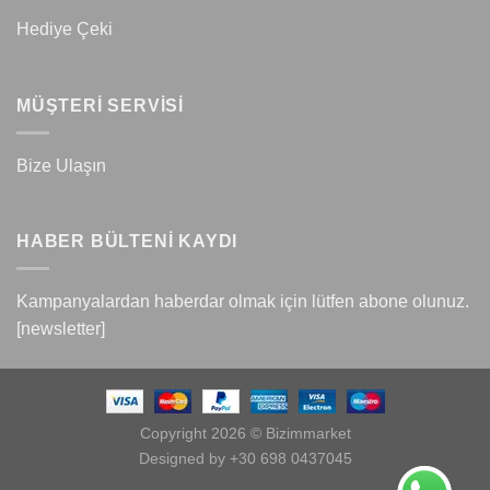
Hediye Çeki
MÜŞTERİ SERVİSİ
Bize Ulaşın
HABER BÜLTENİ KAYDI
Kampanyalardan haberdar olmak için lütfen abone olunuz.
[newsletter]
Copyright 2026 © Bizimmarket
Designed by +30 698 0437045