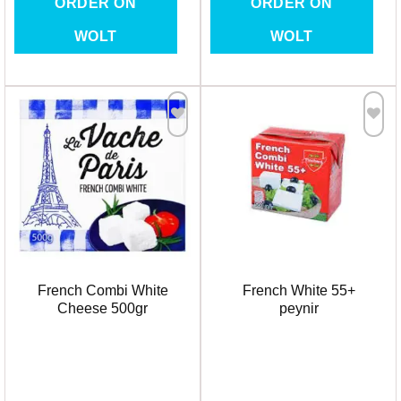
ORDER ON
ORDER ON
WOLT
WOLT
Favorilere
Favorilere
Ekle
Ekle
French Combi White
French White 55+
Cheese 500gr
peynir