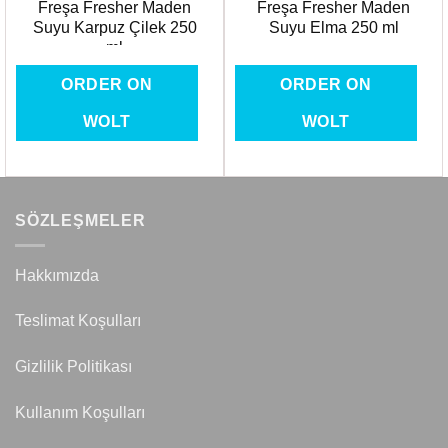
Freşa Fresher Maden
Freşa Fresher Maden
Suyu Karpuz Çilek 250
Suyu Elma 250 ml
ml
ORDER ON
ORDER ON
WOLT
WOLT
SÖZLEŞMELER
Hakkımızda
Teslimat Koşulları
Gizlilik Politikası
Kullanım Koşulları