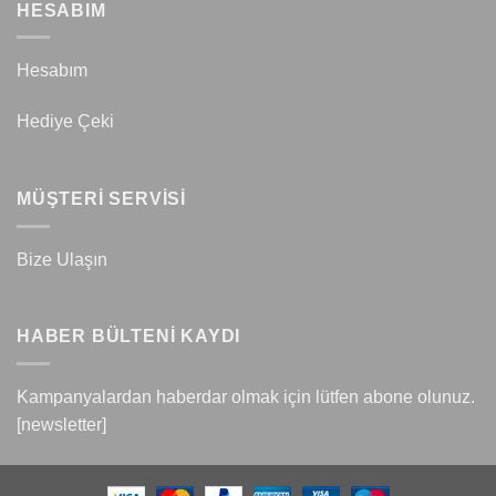
HESABIM
Hesabım
Hediye Çeki
MÜŞTERİ SERVİSİ
Bize Ulaşın
HABER BÜLTENİ KAYDI
Kampanyalardan haberdar olmak için lütfen abone olunuz.
[newsletter]