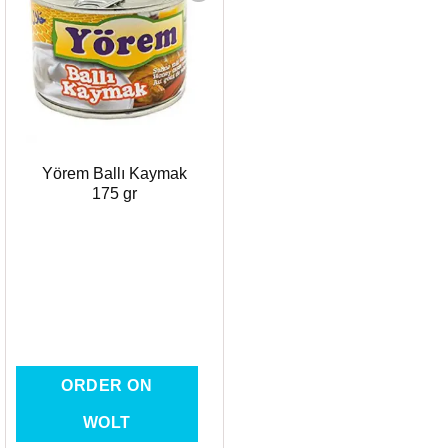
Favorilere
Ekle
Yörem Ballı Kaymak
175 gr
ORDER ON
WOLT