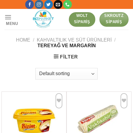
Skip
[language-switcher]
to
WOLT
SKROUTZ
content
SIPARIŞ
SIPARIŞ
MENU
HOME
/
KAHVALTILIK VE SÜT ÜRÜNLERI
/
TEREYAĞ VE MARGARIN
FILTER
Favorilere
Favorilere
Ekle
Ekle