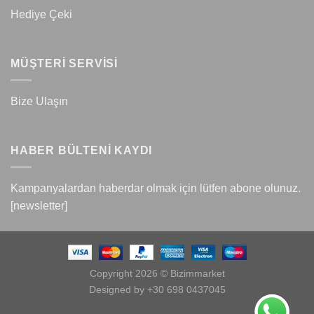
Hediye Çeki
MÜŞTERİ SERVİSİ
Bize Ulaşın
HABER BÜLTENİ KAYDI
Kampanyalardan haberdar olmak için lütfen abone olunuz.
[newsletter]
Copyright 2026 © Bizimmarket
Designed by +30 698 0437045