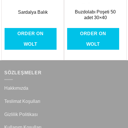
Buzdolabı Poşeti 50
Sardalya Balık
adet 30×40
ORDER ON
ORDER ON
WOLT
WOLT
SÖZLEŞMELER
Hakkımızda
Teslimat Koşulları
Gizlilik Politikası
Kullanım Koşulları