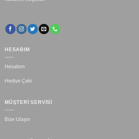
HESABIM
Hesabım
Hediye Çeki
MÜŞTERİ SERVİSİ
Bize Ulaşın