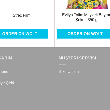
Evliya Tofim Meyveli Bayr
Streç Film
Şekeri 350 gr
ORDER ON WOLT
ORDER ON WOLT
SABIM
MÜŞTERİ SERVİSİ
abım
Bize Ulaşın
iye Çeki