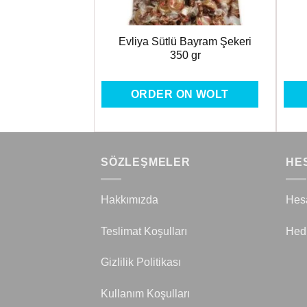
(Tabak ve Şurup
Evliya Sütlü Bayram Şekeri
 2x145GR
350 gr
ON WOLT
ORDER ON WOLT
SÖZLEŞMELER
HE
Hakkımızda
Hes
Teslimat Koşulları
Hed
Gizlilik Politikası
Kullanım Koşulları