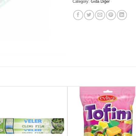
Category:
Gıda Diğer
Favorilere
Favoril
Ekle
Ekle