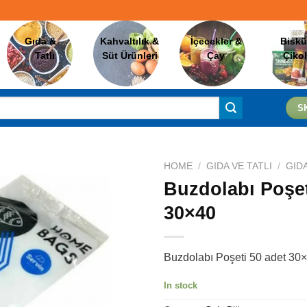
Gıda &
Kahvaltılık &
İçecekler &
Biskü
Tatlı
Süt Ürünleri
Çay
Çiko
S
HOME
/
GIDA VE TATLI
/
GID
Buzdolabı Poşet
30×40
Favorilere
Ekle
Buzdolabı Poşeti 50 adet 30
In stock