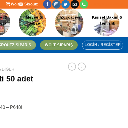
Wolt
Skroutz
[language-switcher]
vi &
Meyve &
Züccaciye
Kişisel Bakım &
lota
Sebze
Temizlik
LOGIN / REGISTER
KROUTZ SIPARIŞ
WOLT SIPARIŞ
A DIĞER
i 50 adet
×40 – P648i