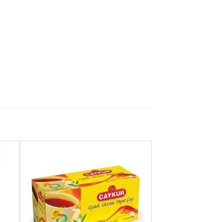
ere
Favorilere
Ekle