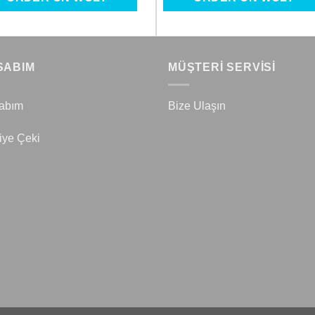
SABIM
MÜŞTERİ SERVİSİ
abım
Bize Ulaşın
iye Çeki