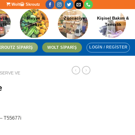
Wolt
Skroutz
[language-switcher]
vi &
Meyve &
Züccaciye
Kişisel Bakım &
lota
Sebze
Temizlik
LOGIN / REGISTER
KROUTZ SIPARIŞ
WOLT SIPARIŞ
SERVE VE
e
 – T55677i