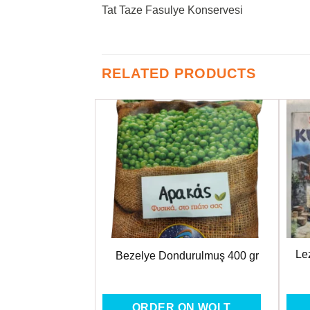
Tat Taze Fasulye Konservesi
RELATED PRODUCTS
Favorilere
Favorilere
Ekle
Ekle
Le
serve 250 Gr
Bezelye Dondurulmuş 400 gr
ON WOLT
ORDER ON WOLT