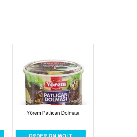
ere
Favorilere
Ekle
Yörem Patlıcan Dolması
ORDER ON WOLT