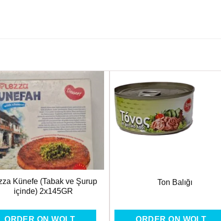
Favorilere
Favoril
Ekle
Ekle
zza Künefe (Tabak ve Şurup
Ton Balığı
içinde) 2x145GR
ORDER ON WOLT
ORDER ON WOLT