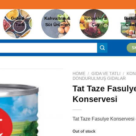
Gıda &
Kahvaltılık &
İçecekler &
Biskü
Tatlı
Süt Ürünleri
Çay
Çiko
S
HOME
/
GIDA VE TATLI
/
KON
DONDURULMUŞ GIDALAR
Tat Taze Fasuly
Favorilere
Konservesi
Ekle
Tat Taze Fasulye Konservesi
Out of stock