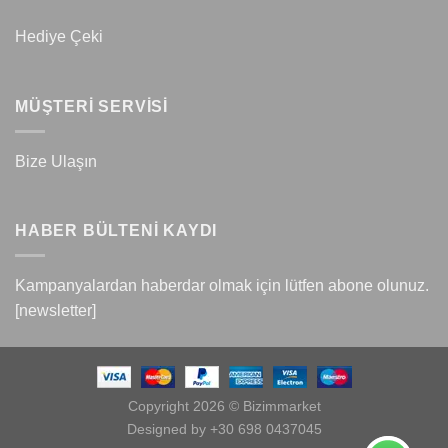
Hediye Çeki
MÜŞTERİ SERVİSİ
Bize Ulaşın
HABER BÜLTENİ KAYDI
Kampanyalardan haberdar olmak için lütfen abone olunuz.
[newsletter]
Copyright 2026 © Bizimmarket
Designed by +30 698 0437045