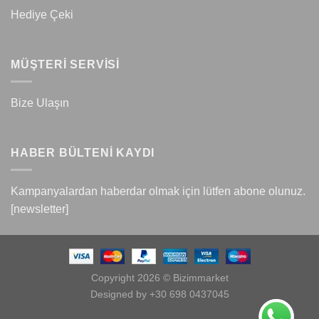
Hediye Çeki
MÜŞTERİ SERVİSİ
Bize Ulaşın
HABER BÜLTENİ KAYDI
Kampanyalardan haberdar olmak için lütfen abone olunuz.
[newsletter]
Copyright 2026 © Bizimmarket
Designed by +30 698 0437045