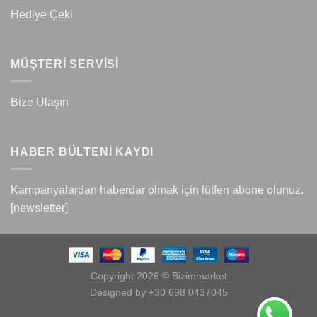
Hediye Çeki
MÜŞTERİ SERVİSİ
Bize Ulaşın
HABER BÜLTENİ KAYDI
Kampanyalardan haberdar olmak için lütfen abone olunuz.
[newsletter]
Copyright 2026 © Bizimmarket
Designed by +30 698 0437045