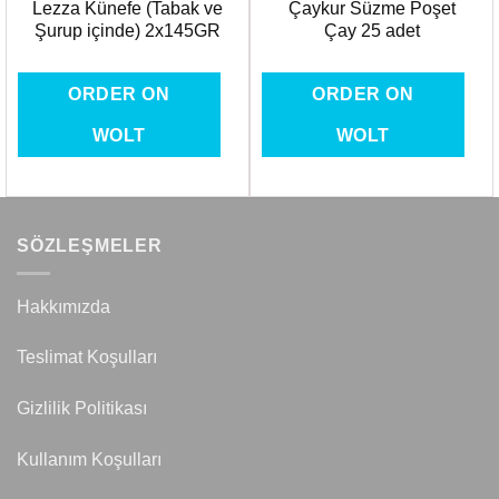
Lezza Künefe (Tabak ve
Çaykur Süzme Poşet
Şurup içinde) 2x145GR
Çay 25 adet
ORDER ON
ORDER ON
WOLT
WOLT
SÖZLEŞMELER
Hakkımızda
Teslimat Koşulları
Gizlilik Politikası
Kullanım Koşulları