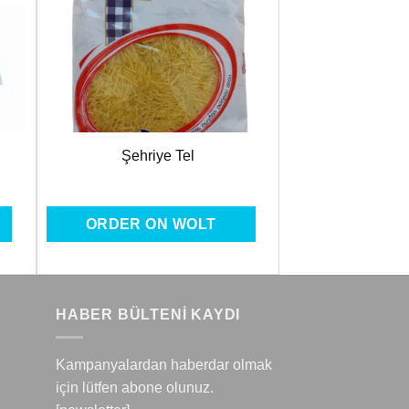
ere
Favorilere
Ekle
Şehriye Tel
ORDER ON WOLT
HABER BÜLTENİ KAYDI
Kampanyalardan haberdar olmak
için lütfen abone olunuz.