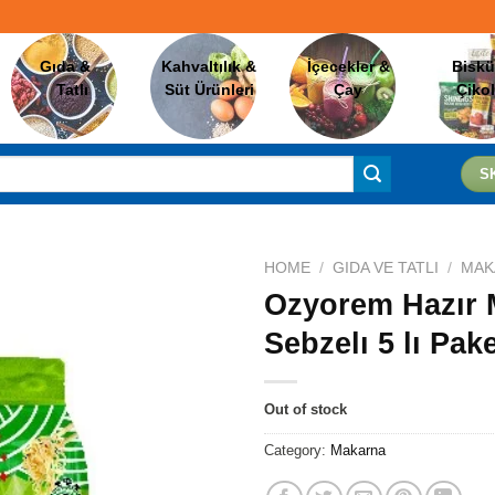
Gıda &
Kahvaltılık &
İçecekler &
Biskü
Tatlı
Süt Ürünleri
Çay
Çiko
S
HOME
/
GIDA VE TATLI
/
MAK
Ozyorem Hazır 
Sebzelı 5 lı Pak
Favorilere
Ekle
Out of stock
Category:
Makarna