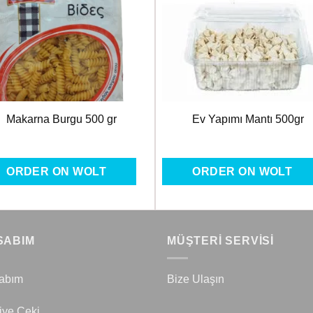
Favorilere
Favoril
Ekle
Ekle
Makarna Burgu 500 gr
Ev Yapımı Mantı 500gr
ORDER ON WOLT
ORDER ON WOLT
SABIM
MÜŞTERİ SERVİSİ
abım
Bize Ulaşın
iye Çeki