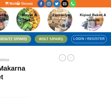
Wolt
Skroutz
[language-switcher]
vi &
Meyve &
Züccaciye
Kişisel Bakım &
lota
Sebze
Temizlik
LOGIN / REGISTER
KROUTZ SIPARIŞ
WOLT SIPARIŞ
ARNA
Makarna
et