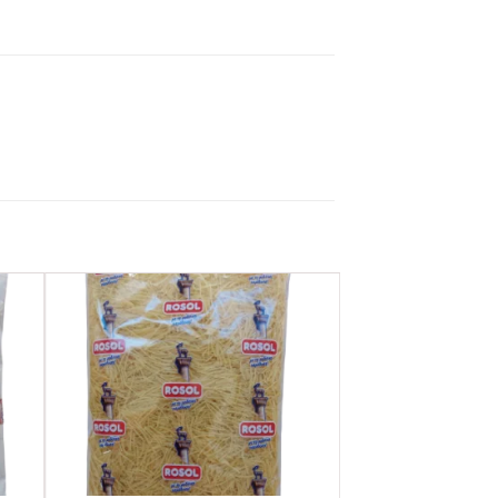
ere
Favorilere
Ekle