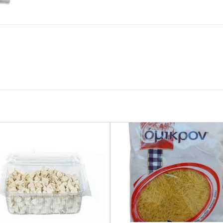
Favorilere
Favoril
Ekle
Ekle