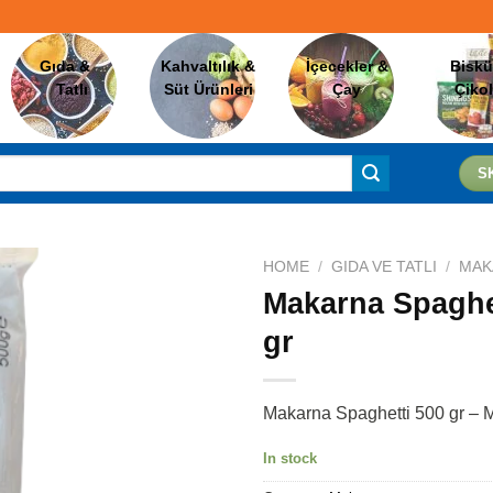
Gıda &
Kahvaltılık &
İçecekler &
Biskü
Tatlı
Süt Ürünleri
Çay
Çiko
S
HOME
/
GIDA VE TATLI
/
MAK
Makarna Spaghe
gr
Favorilere
Ekle
Makarna Spaghetti 500 gr –
In stock