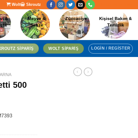
Wolt
Skroutz
[language-switcher]
vi &
Meyve &
Züccaciye
Kişisel Bakım &
lota
Sebze
Temizlik
LOGIN / REGISTER
KROUTZ SIPARIŞ
WOLT SIPARIŞ
ARNA
tti 500
 M7393