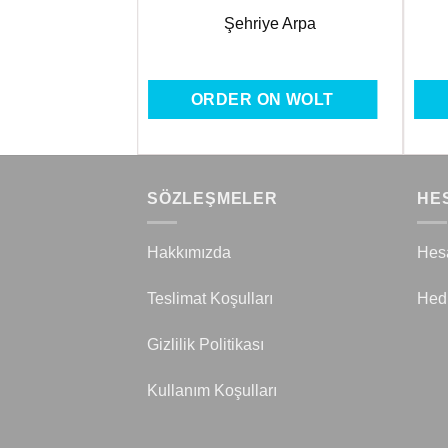
m Makarna 500
Şehriye Arpa
gr
ON WOLT
ORDER ON WOLT
SÖZLEŞMELER
HE
Hakkımızda
Hes
Teslimat Koşulları
Hed
Gizlilik Politikası
Kullanım Koşulları