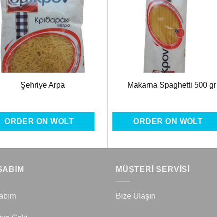
Favorilere
Favoril
Ekle
Ekle
Şehriye Arpa
Makarna Spaghetti 500 gr
ORDER ON WOLT
ORDER ON WOLT
SABIM
MÜŞTERİ SERVİSİ
abım
Bize Ulaşın