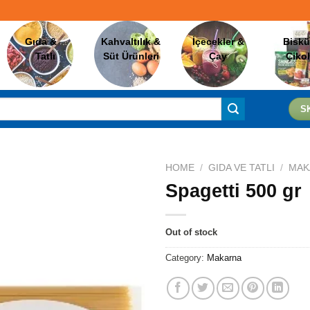
Gıda &
Kahvaltılık &
İçecekler &
Biskü
Tatlı
Süt Ürünleri
Çay
Çiko
S
HOME
/
GIDA VE TATLI
/
MAK
Spagetti 500 gr
Favorilere
Ekle
Out of stock
Category:
Makarna