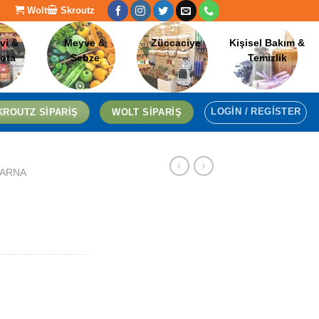
Wolt
Skroutz
[language-switcher]
vi &
Meyve &
Züccaciye
Kişisel Bakım &
lota
Sebze
Temizlik
LOGIN / REGISTER
KROUTZ SIPARIŞ
WOLT SIPARIŞ
ARNA