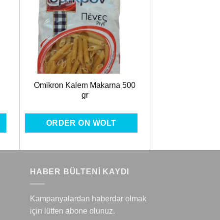
ere
Favorilere
Ekle
Omikron Kalem Makarna 500
gr
ORDER ON WOLT
HABER BÜLTENİ KAYDI
Kampanyalardan haberdar olmak
için lütfen abone olunuz.