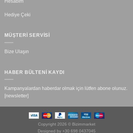
Hesabım
Hediye Çeki
MÜŞTERİ SERVİSİ
Bize Ulaşın
HABER BÜLTENİ KAYDI
Kampanyalardan haberdar olmak için lütfen abone olunuz.
[newsletter]
Copyright 2026 © Bizimmarket
Designed by +30 698 0437045