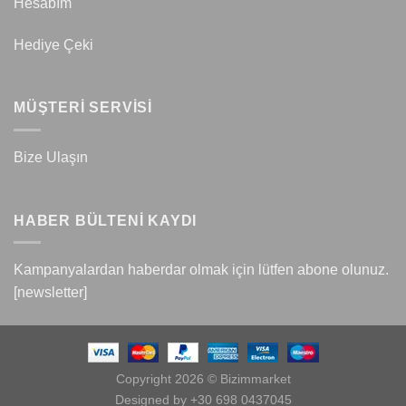
Hesabım
Hediye Çeki
MÜŞTERİ SERVİSİ
Bize Ulaşın
HABER BÜLTENİ KAYDI
Kampanyalardan haberdar olmak için lütfen abone olunuz.
[newsletter]
Copyright 2026 © Bizimmarket
Designed by +30 698 0437045