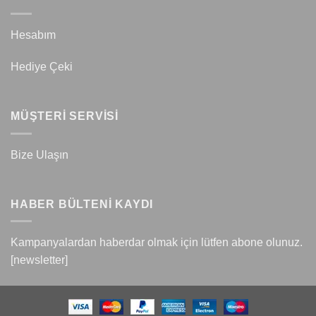
Hesabım
Hediye Çeki
MÜŞTERİ SERVİSİ
Bize Ulaşın
HABER BÜLTENİ KAYDI
Kampanyalardan haberdar olmak için lütfen abone olunuz.
[newsletter]