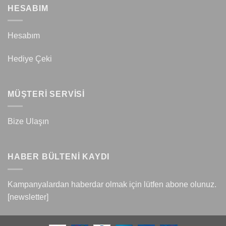
HESABIM
Hesabım
Hediye Çeki
MÜŞTERİ SERVİSİ
Bize Ulaşın
HABER BÜLTENİ KAYDI
Kampanyalardan haberdar olmak için lütfen abone olunuz.
[newsletter]