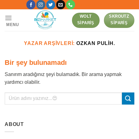
Skip
[language-switcher]
to
WOLT
SKROUTZ
content
SIPARIŞ
SIPARIŞ
MENU
YAZAR ARŞIVLERI:
OZKAN PULIH.
Bir şey bulunamadı
Sanırım aradığınız şeyi bulamadık. Bir arama yapmak
yardımcı olabilir.
ABOUT