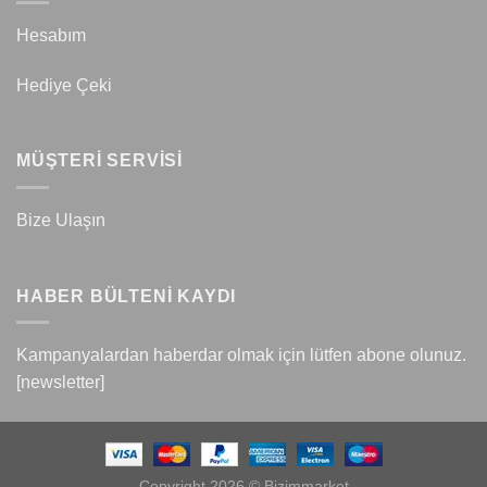
Hesabım
Hediye Çeki
MÜŞTERİ SERVİSİ
Bize Ulaşın
HABER BÜLTENİ KAYDI
Kampanyalardan haberdar olmak için lütfen abone olunuz.
[newsletter]
Copyright 2026 © Bizimmarket