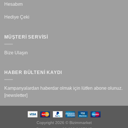
Hesabım
Hediye Çeki
MÜŞTERİ SERVİSİ
Bize Ulaşın
HABER BÜLTENİ KAYDI
Kampanyalardan haberdar olmak için lütfen abone olunuz.
[newsletter]
Copyright 2026 © Bizimmarket