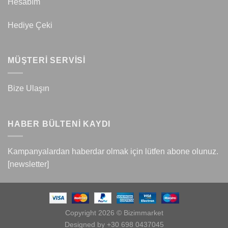
Hesabım
Hediye Çeki
MÜŞTERİ SERVİSİ
Bize Ulaşın
HABER BÜLTENİ KAYDI
Kampanyalardan haberdar olmak için lütfen abone olunuz.
[newsletter]
Copyright 2026 © Bizimmarket
Designed by +30 698 0437045