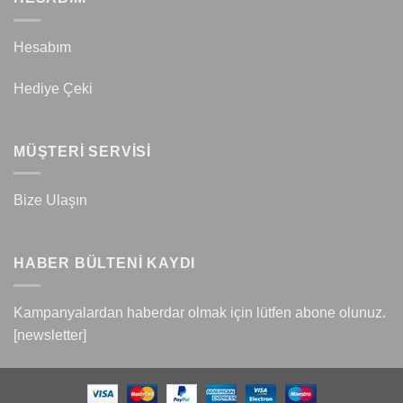
Hesabım
Hediye Çeki
MÜŞTERİ SERVİSİ
Bize Ulaşın
HABER BÜLTENİ KAYDI
Kampanyalardan haberdar olmak için lütfen abone olunuz.
[newsletter]