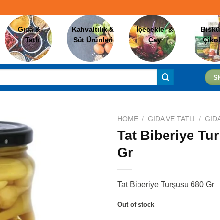
Gıda &
Kahvaltılık &
İçecekler &
Biskü
Tatlı
Süt Ürünleri
Çay
Çiko
S
HOME
/
GIDA VE TATLI
/
GID
Tat Biberiye Tu
Gr
Favorilere
Ekle
Tat Biberiye Turşusu 680 Gr
Out of stock