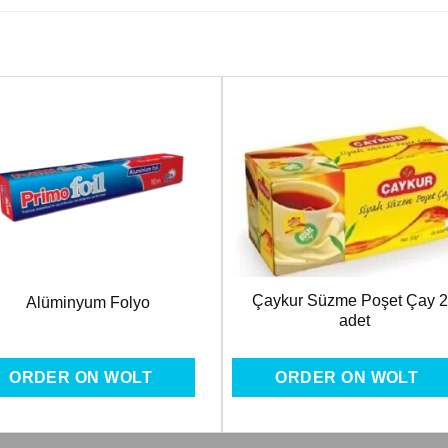
Favorilere
Favoril
Ekle
Ekle
Çaykur Süzme Poşet Çay 
Alüminyum Folyo
adet
ORDER ON WOLT
ORDER ON WOLT