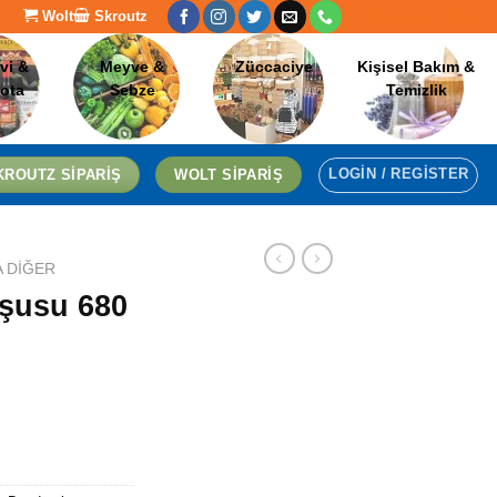
Wolt
Skroutz
[language-switcher]
vi &
Meyve &
Züccaciye
Kişisel Bakım &
lota
Sebze
Temizlik
LOGIN / REGISTER
KROUTZ SIPARIŞ
WOLT SIPARIŞ
A DIĞER
rşusu 680