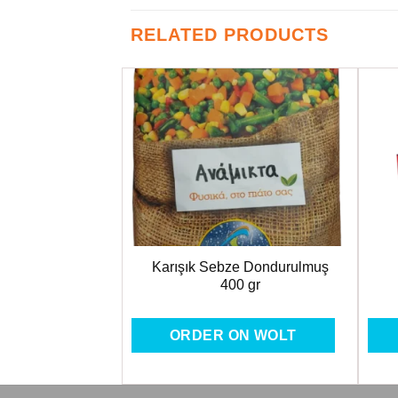
RELATED PRODUCTS
Favorilere
Favorilere
Ekle
Ekle
oşeti 50 adet
Karışık Sebze Dondurulmuş
×40
400 gr
ON WOLT
ORDER ON WOLT