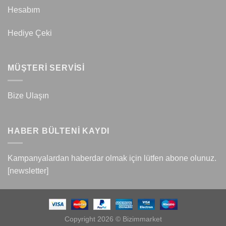
Hesabım
Hediye Çeki
MÜŞTERİ SERVİSİ
Bize Ulaşın
HABER BÜLTENİ KAYDI
Kampanyalardan haberdar olmak için lütfen abone olunuz.
[newsletter]
Copyright 2026 © Bizimmarket