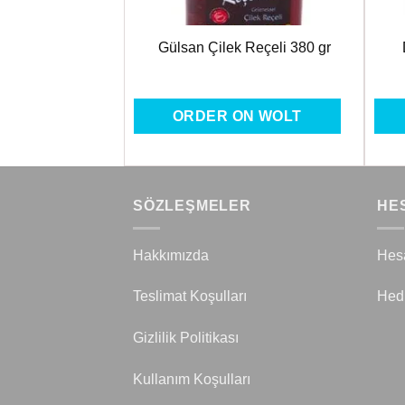
Helva 600 gr
Gülsan Çilek Reçeli 380 gr
ON WOLT
ORDER ON WOLT
SÖZLEŞMELER
HE
Hakkımızda
Hes
Teslimat Koşulları
Hed
Gizlilik Politikası
Kullanım Koşulları