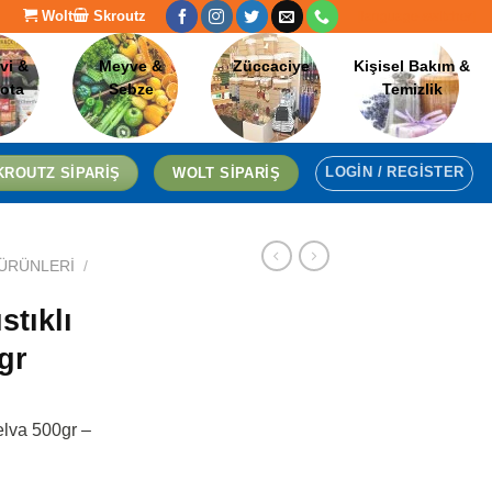
Wolt
Skroutz
[language-switcher]
vi &
Meyve &
Züccaciye
Kişisel Bakım &
lota
Sebze
Temizlik
LOGIN / REGISTER
KROUTZ SIPARIŞ
WOLT SIPARIŞ
 ÜRÜNLERI
/
stıklı
gr
elva 500gr –