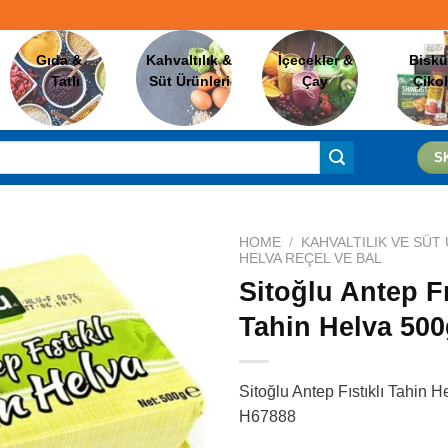
Gıda &
Kahvaltılık &
İçecekler &
Biskü
Tatlı
Süt Ürünleri
Çay
Çiko
S
HOME
/
KAHVALTILIK VE SÜT
HELVA REÇEL VE BAL
Sitoğlu Antep Fı
Favorilere
Tahin Helva 500
Ekle
Sitoğlu Antep Fıstıklı Tahin H
H67888