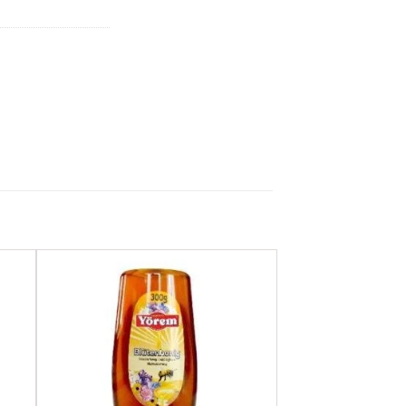
ere
Favorilere
Ekle