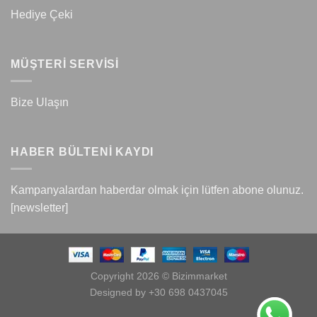
Hediye Çeki
MÜŞTERİ SERVİSİ
Bize Ulaşın
HABER BÜLTENİ KAYDI
Kampanyalardan haberdar olmak için lütfen abone olunuz.
[newsletter]
Copyright 2026 © Bizimmarket
Designed by +30 698 0437045