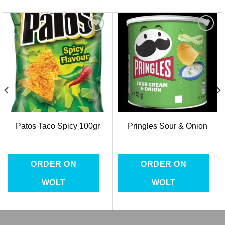
Favorilere
Favorilere
Ekle
Ekle
Patos Taco Spicy 100gr
Pringles Sour & Onion
ORDER ON
ORDER ON
WOLT
WOLT