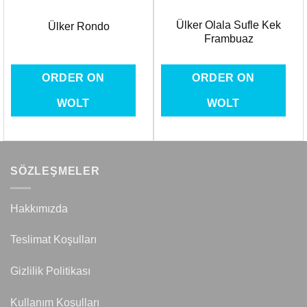
Ülker Olala Sufle Kek
Ülker Rondo
Frambuaz
ORDER ON
ORDER ON
WOLT
WOLT
SÖZLEŞMELER
Hakkımızda
Teslimat Koşulları
Gizlilik Politikası
Kullanım Koşulları