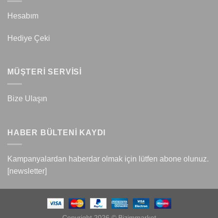
Hesabım
Hediye Çeki
MÜŞTERİ SERVİSİ
Bize Ulaşın
HABER BÜLTENİ KAYDI
Kampanyalardan haberdar olmak için lütfen abone olunuz.
[newsletter]
Copyright 2026 © Bizimmarket