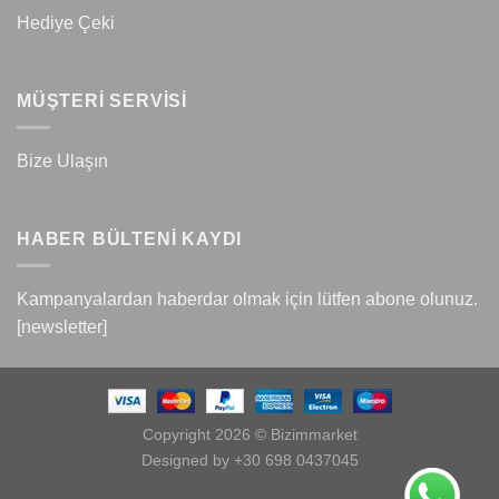
Hediye Çeki
MÜŞTERİ SERVİSİ
Bize Ulaşın
HABER BÜLTENİ KAYDI
Kampanyalardan haberdar olmak için lütfen abone olunuz.
[newsletter]
Copyright 2026 © Bizimmarket
Designed by +30 698 0437045