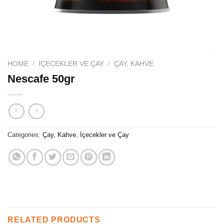
HOME
/
İÇECEKLER VE ÇAY
/
ÇAY, KAHVE
Nescafe 50gr
Categories:
Çay, Kahve
,
İçecekler ve Çay
RELATED PRODUCTS