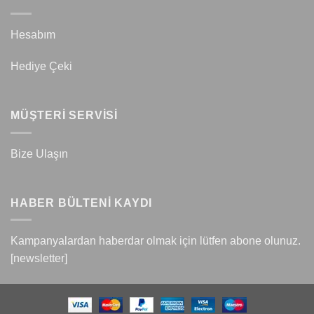
Hesabım
Hediye Çeki
MÜŞTERİ SERVİSİ
Bize Ulaşın
HABER BÜLTENİ KAYDI
Kampanyalardan haberdar olmak için lütfen abone olunuz.
[newsletter]