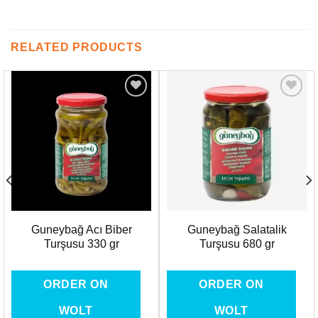
RELATED PRODUCTS
Favorilere
Favorilere
Ekle
Ekle
Guneybağ Acı Biber
Guneybağ Salatalik
Turşusu 330 gr
Turşusu 680 gr
ORDER ON
ORDER ON
WOLT
WOLT