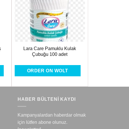
ere
Favorilere
Ekle
ş
Lara Care Pamuklu Kulak
Çubuğu 100 adet
ORDER ON WOLT
HABER BÜLTENİ KAYDI
Kampanyalardan haberdar olmak
için lütfen abone olunuz.