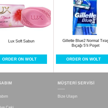
Favorilere
Favoril
Ekle
Ekle
Gillette Blue2 Normal Tıra
Lux Soft Sabun
Bıçağı 5’li Poşet
ORDER ON WOLT
ORDER ON WOLT
SABIM
MÜŞTERİ SERVİSİ
abım
Bize Ulaşın
iye Çeki