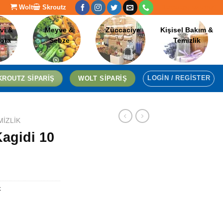
Wolt
Skroutz
[language-switcher]
vi &
Meyve &
Züccaciye
Kişisel Bakım &
lota
Sebze
Temizlik
LOGIN / REGISTER
KROUTZ SIPARIŞ
WOLT SIPARIŞ
MIZLIK
Kagidi 10
k