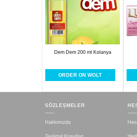
Favorilere
Favorilere
Ekle
Ekle
ağlı Sabun 4×125
Dem Dem 200 ml Kolanya
gr
ON WOLT
ORDER ON WOLT
SÖZLEŞMELER
HE
Hakkımızda
Hes
Teslimat Koşulları
Hed