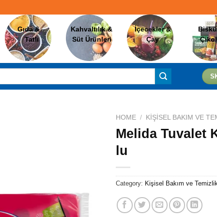
Gıda &
Kahvaltılık &
İçecekler &
Biskü
Tatlı
Süt Ürünleri
Çay
Çiko
S
HOME
/
KIŞISEL BAKIM VE TE
Melida Tuvalet 
lu
Favorilere
Ekle
Category:
Kişisel Bakım ve Temizli