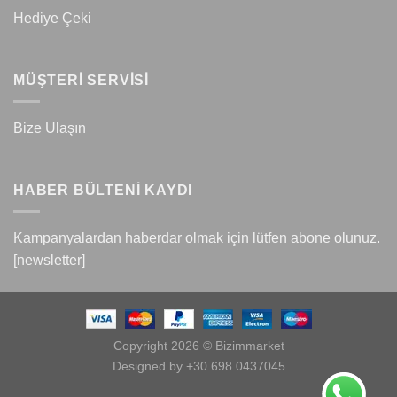
Hediye Çeki
MÜŞTERİ SERVİSİ
Bize Ulaşın
HABER BÜLTENİ KAYDI
Kampanyalardan haberdar olmak için lütfen abone olunuz.
[newsletter]
Copyright 2026 © Bizimmarket
Designed by +30 698 0437045