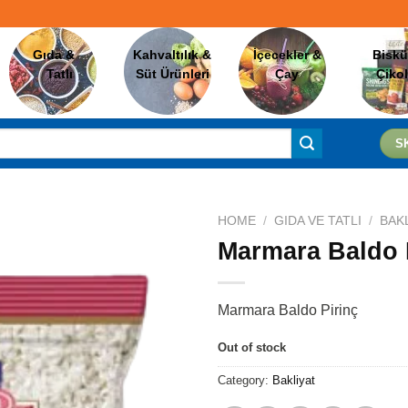
Gıda &
Kahvaltılık &
İçecekler &
Biskü
Tatlı
Süt Ürünleri
Çay
Çiko
S
HOME
/
GIDA VE TATLI
/
BAK
Marmara Baldo 
Favorilere
Ekle
Marmara Baldo Pirinç
Out of stock
Category:
Bakliyat