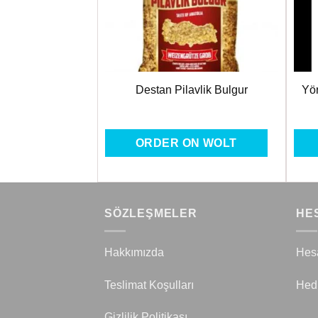
ik Buğday 800gr
Destan Pilavlik Bulgur
Yör
ON WOLT
ORDER ON WOLT
SÖZLEŞMELER
HE
Hakkımızda
Hes
Teslimat Koşulları
Hed
Gizlilik Politikası