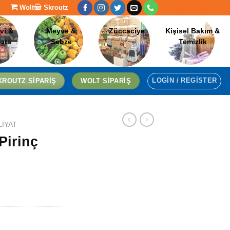
Wolt
Skroutz
[language-switcher]
vi &
Meyve &
Züccaciye
Kişisel Bakım &
lota
Sebze
Temizlik
LOGIN / REGISTER
KROUTZ SIPARIŞ
WOLT SIPARIŞ
LIYAT
Pirinç