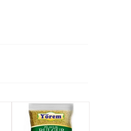
ere
Favorilere
Ekle