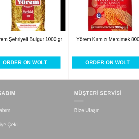
em Şehriyeli Bulgur 1000 gr
Yörem Kırmızı Mercimek 80
ORDER ON WOLT
ORDER ON WOLT
SABIM
MÜŞTERİ SERVİSİ
abım
Bize Ulaşın
iye Çeki