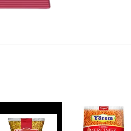
Favorilere
Favoril
Ekle
Ekle