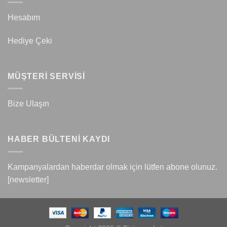
Hesabım
Hediye Çeki
MÜŞTERİ SERVİSİ
Bize Ulaşın
HABER BÜLTENİ KAYDI
Kampanyalardan haberdar olmak için lütfen abone olunuz.
[newsletter]