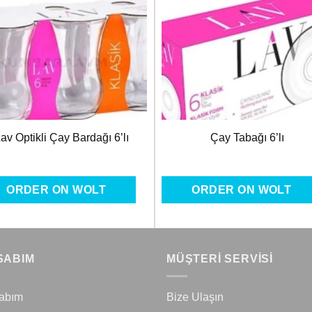
Favorilere
Favoril
Ekle
Ekle
av Optikli Çay Bardağı 6’lı
Çay Tabağı 6’lı
ORDER ON WOLT
ORDER ON WOLT
SABIM
MÜŞTERİ SERVİSİ
abım
Bize Ulaşın