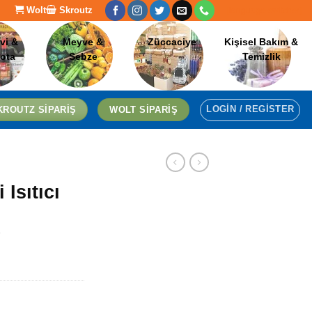
Wolt
Skroutz
[language-switcher]
vi &
Meyve &
Züccaciye
Kişisel Bakım &
lota
Sebze
Temizlik
LOGIN / REGISTER
KROUTZ SIPARIŞ
WOLT SIPARIŞ
 Isıtıcı
7