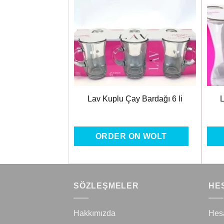
Favorilere
Ekle
Lav Kuplu Çay Bardağı 6 li
L
ORDER ON WOLT
SÖZLEŞMELER
HE
Hakkımızda
Hes