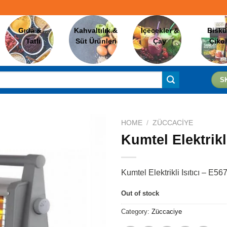
Gıda &
Kahvaltılık &
İçecekler &
Biskü
Tatlı
Süt Ürünleri
Çay
Çiko
S
HOME
/
ZÜCCACIYE
Kumtel Elektrikli
Favorilere
Ekle
Kumtel Elektrikli Isıtıcı – E56
Out of stock
Category:
Züccaciye