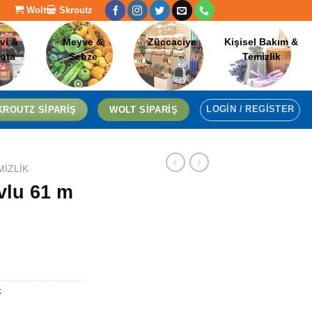
Wolt
Skroutz
[language-switcher]
vi &
Meyve &
Züccaciye
Kişisel Bakım &
lota
Sebze
Temizlik
LOGIN / REGISTER
KROUTZ SIPARIŞ
WOLT SIPARIŞ
MIZLIK
vlu 61 m
k