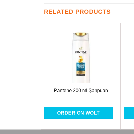
RELATED PRODUCTS
Favorilere
Favorilere
Ekle
Ekle
sic Deep Clean
Pantene 200 ml Şanpuan
Fırçası
ON WOLT
ORDER ON WOLT