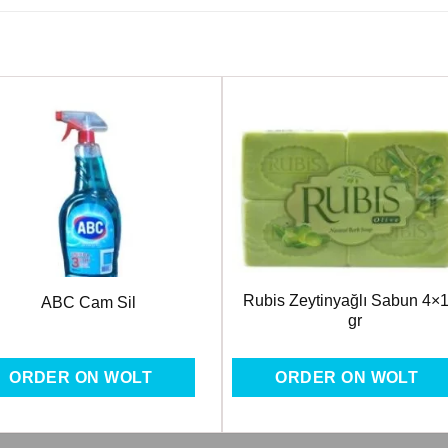
Favorilere
Favoril
Ekle
Ekle
Rubis Zeytinyağlı Sabun 4×
ABC Cam Sil
gr
ORDER ON WOLT
ORDER ON WOLT