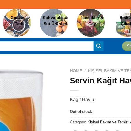
Gıda &
Kahvaltılık &
İçecekler &
Biskü
Tatlı
Süt Ürünleri
Çay
Çiko
S
HOME
/
KIŞISEL BAKIM VE TE
Servin Kağıt Ha
Favorilere
Ekle
Kağıt Havlu
Out of stock
Category:
Kişisel Bakım ve Temizli