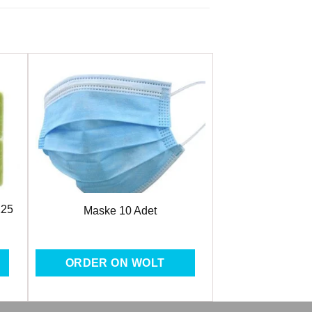
ere
Favorilere
Ekle
125
Maske 10 Adet
ORDER ON WOLT