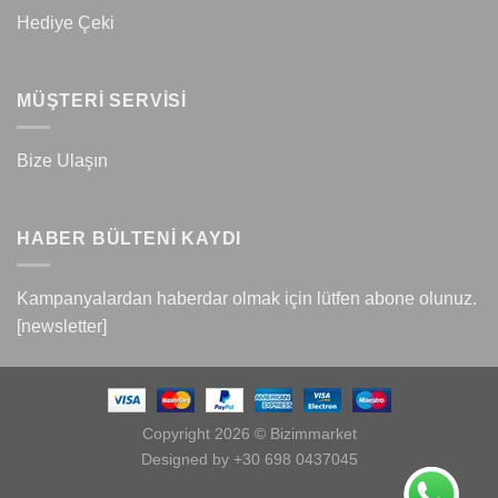
Hediye Çeki
MÜŞTERİ SERVİSİ
Bize Ulaşın
HABER BÜLTENİ KAYDI
Kampanyalardan haberdar olmak için lütfen abone olunuz.
[newsletter]
Copyright 2026 © Bizimmarket
Designed by +30 698 0437045