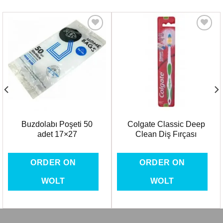
Favorilere
Favorilere
Ekle
Ekle
Buzdolabı Poşeti 50
Colgate Classic Deep
adet 17×27
Clean Diş Fırçası
ORDER ON
ORDER ON
WOLT
WOLT