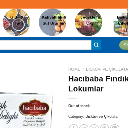
Gıda &
Kahvaltılık &
İçecekler &
Biskü
Tatlı
Süt Ürünleri
Çay
Çiko
S
HOME
/
BISKÜVI VE ÇIKOLAT
Hacıbaba Fındık
Lokumlar
Favorilere
Ekle
Out of stock
Category:
Bisküvi ve Çikolata