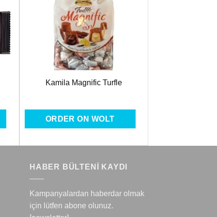
ere
Favorilere
Ekle
Kamila Magnific Turfle
ORDER ON WOLT
HABER BÜLTENİ KAYDI
Kampanyalardan haberdar olmak
için lütfen abone olunuz.