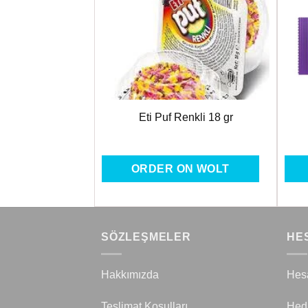
Favorilere
Favorilere
Ekle
Ekle
 Pralines
Eti Puf Renkli 18 gr
ON WOLT
ORDER ON WOLT
SÖZLEŞMELER
HE
Hakkımızda
Hes
Teslimat Koşulları
Hed