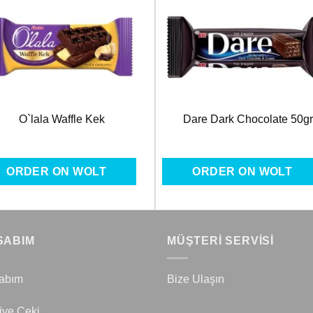
Favorilere
Favoril
Ekle
Ekle
O`lala Waffle Kek
Dare Dark Chocolate 50gr
ORDER ON WOLT
ORDER ON WOLT
SABIM
MÜŞTERİ SERVİSİ
abım
Bize Ulaşın
iye Çeki