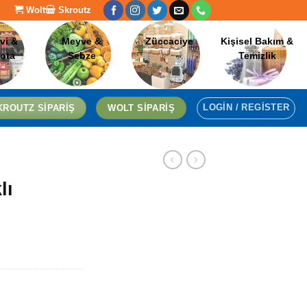
Wolt
Skroutz
[language-switcher]
vi &
Meyve &
Züccaciye
Kişisel Bakım &
lota
Sebze
Temizlik
LOGIN / REGISTER
KROUTZ SIPARIŞ
WOLT SIPARIŞ
A
lı