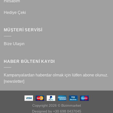
Hesabım
Hediye Çeki
MÜŞTERİ SERVİSİ
Bize Ulaşın
HABER BÜLTENİ KAYDI
Kampanyalardan haberdar olmak için lütfen abone olunuz.
[newsletter]
Copyright 2026 © Bizimmarket
Designed by +30 698 0437045