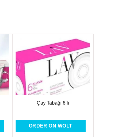
ere
Favorilere
Ekle
i
Çay Tabağı 6’lı
ORDER ON WOLT