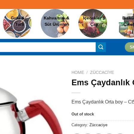
Gıda &
Kahvaltılık &
İçecekler &
Biskü
Tatlı
Süt Ürünleri
Çay
Çiko
S
HOME
/
ZÜCCACIYE
Ems Çaydanlık 
Favorilere
Ekle
Ems Çaydanlık Orta boy – C
Out of stock
Category:
Züccaciye