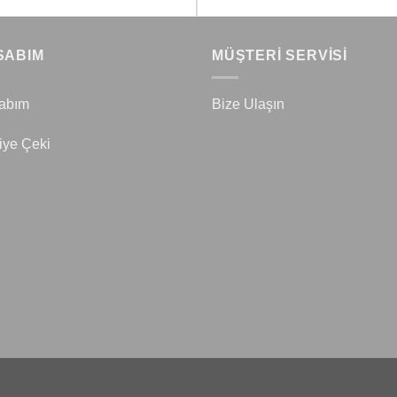
SABIM
MÜŞTERİ SERVİSİ
abım
Bize Ulaşın
iye Çeki