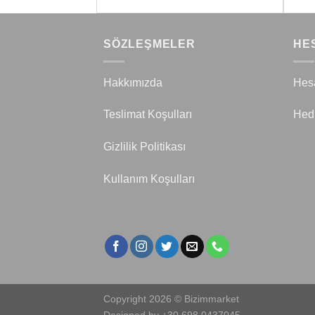
SÖZLEŞMELER
HE
Hakkımızda
Hes
Teslimat Koşulları
Hed
Gizlilik Politikası
Kullanım Koşulları
Copyright 2026 © Bizimmarket
Designed by +30 698 0437045