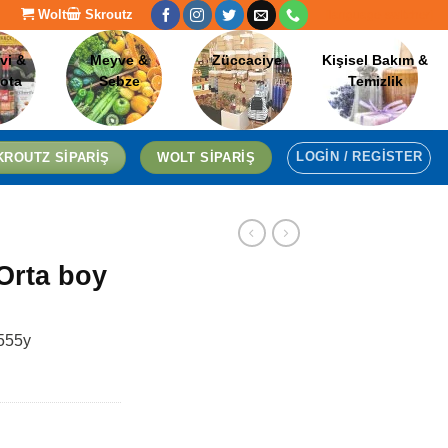
Wolt
Skroutz
[language-switcher]
vi &
Meyve &
Züccaciye
Kişisel Bakım &
lota
Sebze
Temizlik
LOGIN / REGISTER
KROUTZ SIPARIŞ
WOLT SIPARIŞ
Orta boy
t555y