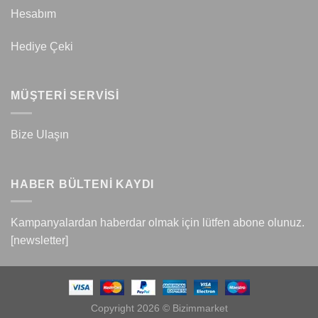
Hesabım
Hediye Çeki
MÜŞTERİ SERVİSİ
Bize Ulaşın
HABER BÜLTENİ KAYDI
Kampanyalardan haberdar olmak için lütfen abone olunuz.
[newsletter]
Copyright 2026 © Bizimmarket