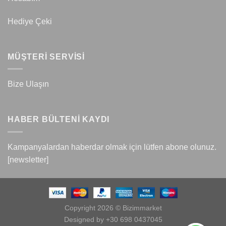
Hediye Çeki
MÜŞTERİ SERVİSİ
Bize Ulaşın
HABER BÜLTENİ KAYDI
Kampanyalardan haberdar olmak için lütfen abone olunuz.
[newsletter]
Copyright 2026 © Bizimmarket
Designed by +30 698 0437045