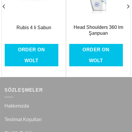
Head Shoulders 360 lm
Rubis 4 li Sabun
Şanpuan
ORDER ON
ORDER ON
WOLT
WOLT
SÖZLEŞMELER
Hakkımızda
Teslimat Koşulları