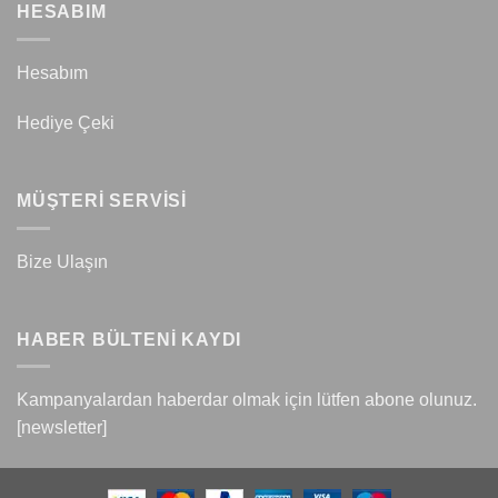
HESABIM
Hesabım
Hediye Çeki
MÜŞTERİ SERVİSİ
Bize Ulaşın
HABER BÜLTENİ KAYDI
Kampanyalardan haberdar olmak için lütfen abone olunuz.
[newsletter]