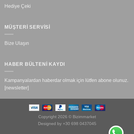
Hediye Çeki
MÜŞTERİ SERVİSİ
Bize Ulaşın
HABER BÜLTENİ KAYDI
Kampanyalardan haberdar olmak için lütfen abone olunuz.
[newsletter]
Copyright 2026 © Bizimmarket
Designed by +30 698 0437045