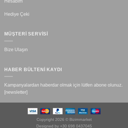
Hesabım
Hediye Çeki
MÜŞTERİ SERVİSİ
Bize Ulaşın
HABER BÜLTENİ KAYDI
Kampanyalardan haberdar olmak için lütfen abone olunuz.
[newsletter]
Copyright 2026 © Bizimmarket
Designed by +30 698 0437045