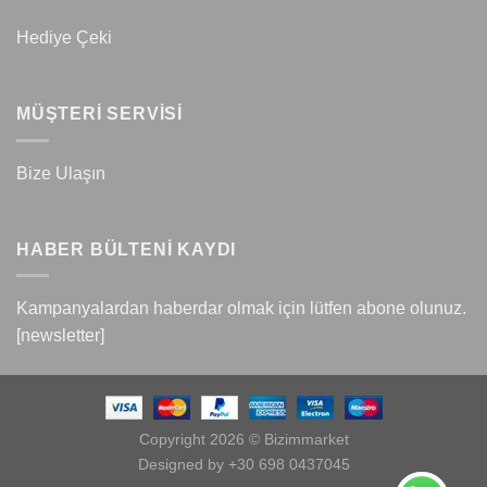
Hediye Çeki
MÜŞTERİ SERVİSİ
Bize Ulaşın
HABER BÜLTENİ KAYDI
Kampanyalardan haberdar olmak için lütfen abone olunuz.
[newsletter]
Copyright 2026 © Bizimmarket
Designed by +30 698 0437045