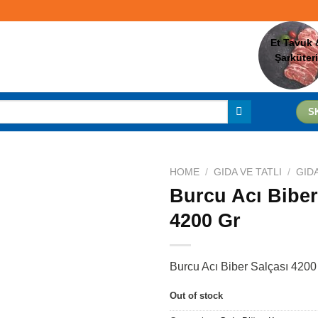
Et Tavuk 
Şarküteri
S
HOME
/
GIDA VE TATLI
/
GID
Burcu Acı Biber
4200 Gr
Favorilere
Ekle
Burcu Acı Biber Salçası 4200
Out of stock