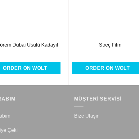
Ekle
Ekle
örem Dubai Usulü Kadayıf
Streç Film
ORDER ON WOLT
ORDER ON WOLT
SABIM
MÜŞTERİ SERVİSİ
abım
Bize Ulaşın
iye Çeki