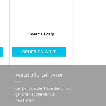
Ekle
Kavurma 120 gr
ORDER ON WOLT
HABER BÜLTENİ KAYDI
Kampanyalardan haberdar olmak
için lütfen abone olunuz.
[newsletter]