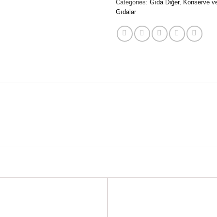
Categories:
Gıda Diğer
,
Konserve v
Gıdalar
Favorilere
Favoril