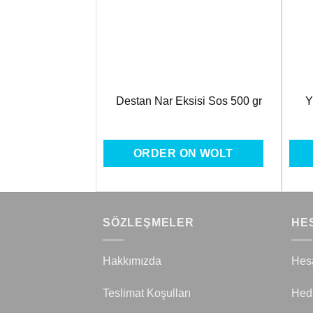
Ekle
Ekle
vaş
Destan Nar Eksisi Sos 500 gr
Y
ON WOLT
ORDER ON WOLT
SÖZLEŞMELER
HE
Hakkımızda
Hes
Teslimat Koşulları
Hed